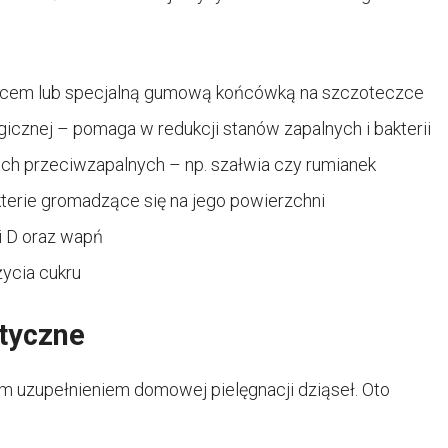
lcem lub specjalną gumową końcówką na szczoteczce
ogicznej – pomaga w redukcji stanów zapalnych i bakterii
ch przeciwzapalnych – np. szałwia czy rumianek
terie gromadzące się na jego powierzchni
i D oraz wapń
życia cukru
styczne
m uzupełnieniem domowej pielęgnacji dziąseł. Oto