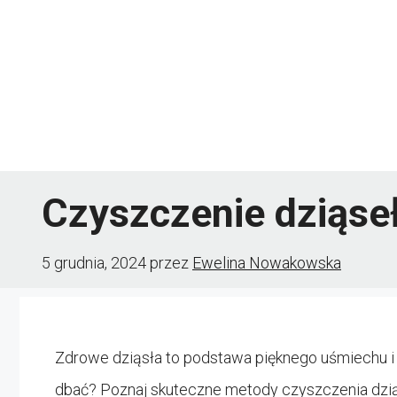
Przejdź
do
treści
Czyszczenie dziąse
5 grudnia, 2024
przez
Ewelina Nowakowska
Zdrowe dziąsła to podstawa pięknego uśmiechu i 
dbać? Poznaj skuteczne metody czyszczenia dziąse