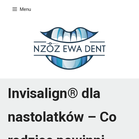
Przejdź
Menu
do
treści
Invisalign® dla
nastolatków – Co