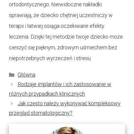
ortodontycznego. Niewidoczne nakładki
sprawiają, że dziecko chętniej uczestniczy w
terapii i łatwiej osiąga oczekiwane efekty
leczenia. Dzięki tej metodzie twoje dziecko może
cieszyć się pięknym, zdrowym uśmiechem bez
niepotrzebnych wyrzeczeń i stresu.
Kategorie
Główna
Rodzaje implantów i ich zastosowanie w
różnych przypadkach klinicznych
Jak często należy wykonywać kompleksowy
przegląd stomatologiczny?