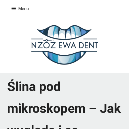
Przejdź
Menu
do
treści
Ślina pod
mikroskopem – Jak