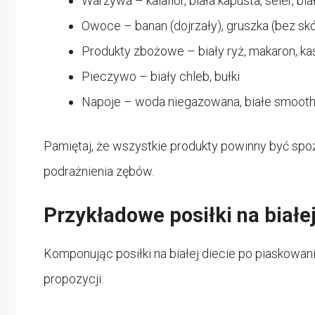
Warzywa – kalafior, biała kapusta, seler, bi
Owoce – banan (dojrzały), gruszka (bez skó
Produkty zbożowe – biały ryż, makaron, k
Pieczywo – biały chleb, bułki
Napoje – woda niegazowana, białe smooth
Pamiętaj, że wszystkie produkty powinny być sp
podrażnienia zębów.
Przykładowe posiłki na białej
Komponując posiłki na białej diecie po piaskowani
propozycji: