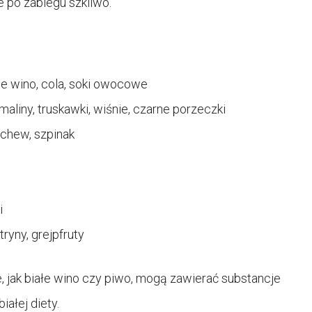
e po zabiegu szkliwo.
e wino, cola, soki owocowe
liny, truskawki, wiśnie, czarne porzeczki
chew, szpinak
i
yny, grejpfruty
, jak białe wino czy piwo, mogą zawierać substancje
iałej diety.