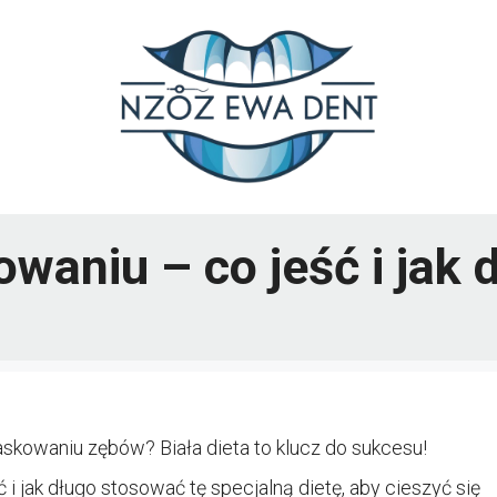
owaniu – co jeść i jak
kowaniu zębów? Biała dieta to klucz do sukcesu!
 i jak długo stosować tę specjalną dietę, aby cieszyć się