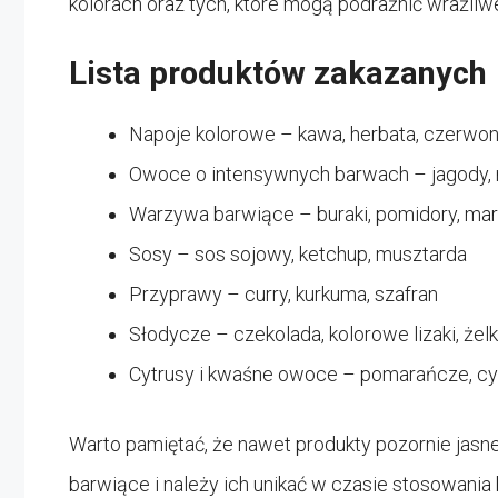
kolorach oraz tych, które mogą podrażnić wrażliw
Lista produktów zakazanych
Napoje kolorowe – kawa, herbata, czerwon
Owoce o intensywnych barwach – jagody, ma
Warzywa barwiące – buraki, pomidory, mar
Sosy – sos sojowy, ketchup, musztarda
Przyprawy – curry, kurkuma, szafran
Słodycze – czekolada, kolorowe lizaki, żelk
Cytrusy i kwaśne owoce – pomarańcze, cytr
Warto pamiętać, że nawet produkty pozornie jasne
barwiące i należy ich unikać w czasie stosowania b