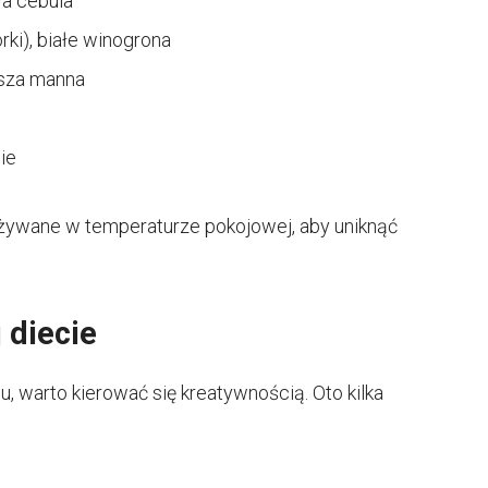
ała cebula
rki), białe winogrona
asza manna
ie
ożywane w temperaturze pokojowej, aby uniknąć
 diecie
u, warto kierować się kreatywnością. Oto kilka