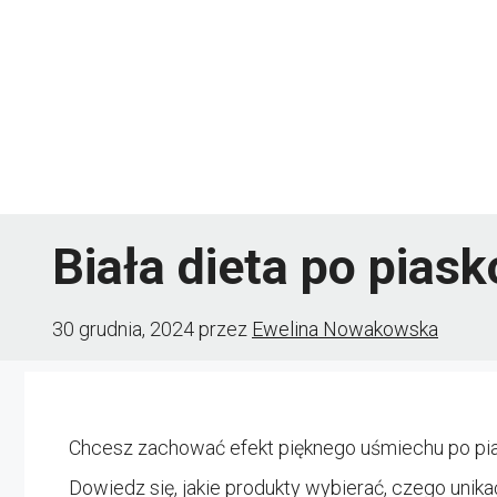
Przejdź
do
treści
Biała dieta po piask
30 grudnia, 2024
przez
Ewelina Nowakowska
Chcesz zachować efekt pięknego uśmiechu po pias
Dowiedz się, jakie produkty wybierać, czego unikać