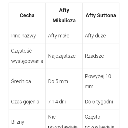
Afty
Cecha
Afty Suttona
Mikulicza
Inne nazwy
Afty małe
Afty duże
Częstość
Najczęstsze
Rzadsze
występowania
Powyżej 10
Średnica
Do 5 mm
mm
Czas gojenia
7-14 dni
Do 6 tygodni
Nie
Często
Blizny
pozostawiają
pozostawiają