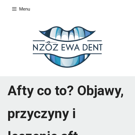
Przejdź
Menu
do
treści
Afty co to? Objawy,
przyczyny i