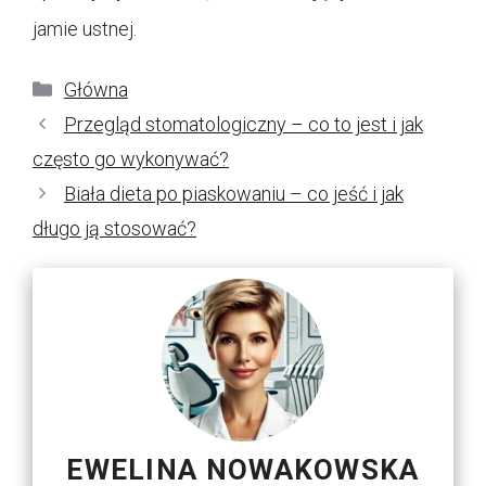
jamie ustnej.
Kategorie
Główna
Przegląd stomatologiczny – co to jest i jak
często go wykonywać?
Biała dieta po piaskowaniu – co jeść i jak
długo ją stosować?
EWELINA NOWAKOWSKA