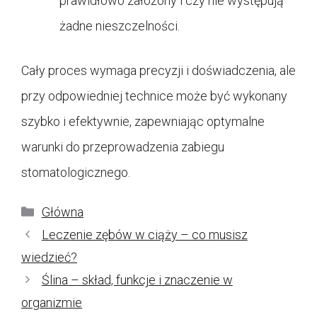
prawidłowo założony i czy nie występują
żadne nieszczelności.
Cały proces wymaga precyzji i doświadczenia, ale
przy odpowiedniej technice może być wykonany
szybko i efektywnie, zapewniając optymalne
warunki do przeprowadzenia zabiegu
stomatologicznego.
Kategorie
Główna
Leczenie zębów w ciąży – co musisz
wiedzieć?
Ślina – skład, funkcje i znaczenie w
organizmie