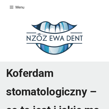
Przejdź
Menu
do
treści
Koferdam
stomatologiczny –