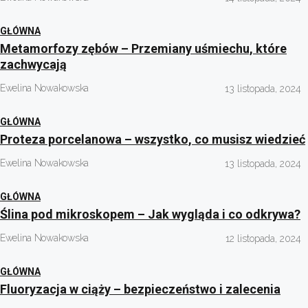
GŁÓWNA
Metamorfozy zębów – Przemiany uśmiechu, które
zachwycają
Ewelina Nowakowska
13 listopada, 2024
GŁÓWNA
Proteza porcelanowa – wszystko, co musisz wiedzieć
Ewelina Nowakowska
13 listopada, 2024
GŁÓWNA
Ślina pod mikroskopem – Jak wygląda i co odkrywa?
Ewelina Nowakowska
12 listopada, 2024
GŁÓWNA
Fluoryzacja w ciąży – bezpieczeństwo i zalecenia