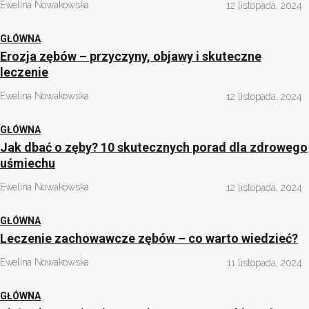
Ewelina Nowakowska
12 listopada, 2024
GŁÓWNA
Erozja zębów – przyczyny, objawy i skuteczne
leczenie
Ewelina Nowakowska
12 listopada, 2024
GŁÓWNA
Jak dbać o zęby? 10 skutecznych porad dla zdrowego
uśmiechu
Ewelina Nowakowska
12 listopada, 2024
GŁÓWNA
Leczenie zachowawcze zębów – co warto wiedzieć?
Ewelina Nowakowska
11 listopada, 2024
GŁÓWNA