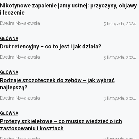
Nikotynowe zapalenie jamy ustnej: przyczyny, objawy
i leczenie
Ewelina Nowakowska
5 listopada, 2024
GŁÓWNA
Drut retencyjny – co to jest i jak działa?
Ewelina Nowakowska
5 listopada, 2024
GŁÓWNA
Rodzaje szczoteczek do zębów – jak wybrać
najlepszą?
Ewelina Nowakowska
3 listopada, 2024
GŁÓWNA
Protezy szkieletowe – co musisz wiedzieć o ich
zastosowaniu i kosztach
Ewelina Nowakowska