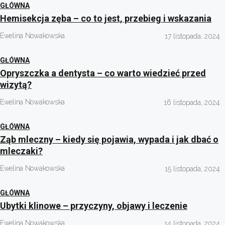
GŁÓWNA
Hemisekcja zęba – co to jest, przebieg i wskazania
Ewelina Nowakowska
17 listopada, 2024
GŁÓWNA
Opryszczka a dentysta – co warto wiedzieć przed
wizytą?
Ewelina Nowakowska
16 listopada, 2024
GŁÓWNA
Ząb mleczny – kiedy się pojawia, wypada i jak dbać o
mleczaki?
Ewelina Nowakowska
15 listopada, 2024
GŁÓWNA
Ubytki klinowe – przyczyny, objawy i leczenie
Ewelina Nowakowska
14 listopada, 2024