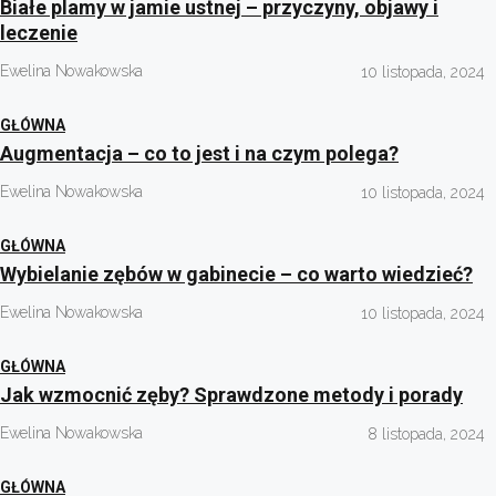
Białe plamy w jamie ustnej – przyczyny, objawy i
leczenie
Ewelina Nowakowska
10 listopada, 2024
GŁÓWNA
Augmentacja – co to jest i na czym polega?
Ewelina Nowakowska
10 listopada, 2024
GŁÓWNA
Wybielanie zębów w gabinecie – co warto wiedzieć?
Ewelina Nowakowska
10 listopada, 2024
GŁÓWNA
Jak wzmocnić zęby? Sprawdzone metody i porady
Ewelina Nowakowska
8 listopada, 2024
GŁÓWNA